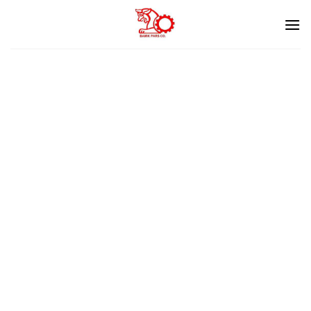
Ski
t
conten